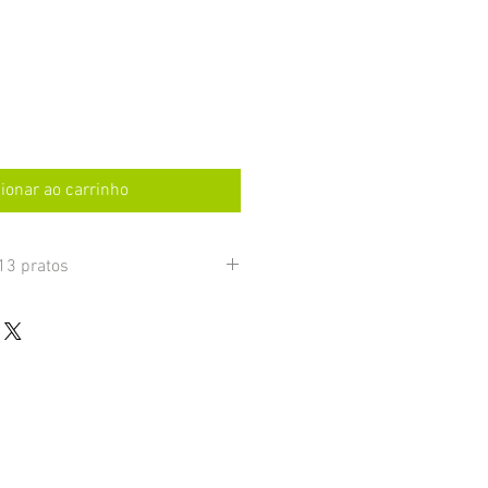
ionar ao carrinho
13 pratos
 você recebe na sacola:
n. Sopa verde de ervilha, brócolis,
opa de batata doce e grão de bico, 1
nha com espinafre, 1 un. Sopa de
. Suco verde, 2 un. Suco laranja, 2 un.
amarelo, 2 un. Suco vermelho )
a de mandioquinha com espinafre, 2
ortelã, 2 un. Sopa verde de ervilha,