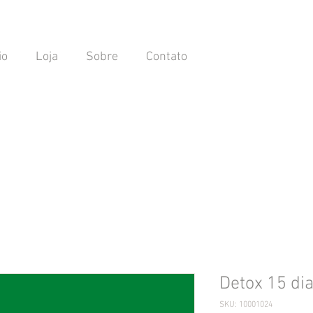
io
Loja
Sobre
Contato
Detox 15 di
SKU: 10001024