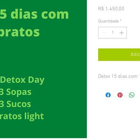
Preço
R$ 1.450,00
Quantidade
*
Adic
Detox 15 dias com 
Kit ultracongelado que
- 2 Kits Detox Day
( 1 u
couve e chuchu, 1 un. S
un. Sopa de mandioqui
abóbora e hortelã, 2 un
Suco roxo, 2 un. Suco 
- 13 Sopas
( 2 un. Sop
un. Sopa de abóbora e h